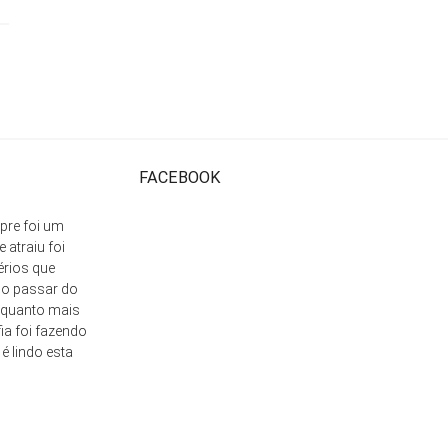
FACEBOOK
pre foi um
 atraiu foi
érios que
 o passar do
, quanto mais
fia foi fazendo
 lindo esta