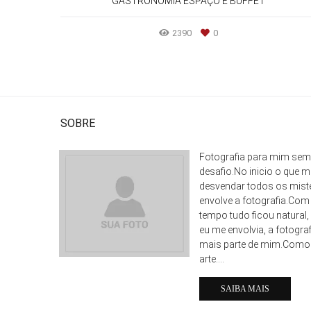
GASTRONOMIA ESPAÇO E BUFFET
2390
0
SOBRE
Fotografia para mim sem
desafio.No inicio o que me
desvendar todos os mist
envolve a fotografia.Com
tempo tudo ficou natural
eu me envolvia, a fotogra
mais parte de mim.Como é
arte....
SAIBA MAIS