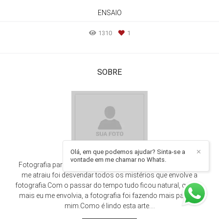
ENSAIO
1310
1
SOBRE
Olá, em que podemos ajudar? Sinta-se a
✕
vontade em me chamar no Whats.
Fotografia para mim sempre foi um desafio.No inicio o que
me atraiu foi desvendar todos os mistérios que envolve a
fotografia.Com o passar do tempo tudo ficou natural, quanto
mais eu me envolvia, a fotografia foi fazendo mais parte de
mim.Como é lindo esta arte....